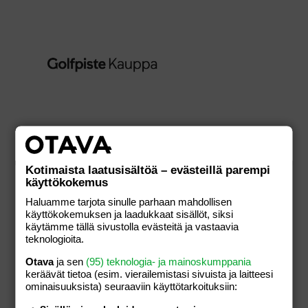
Majoitus (126€
ALE
Järviseudun
Kotimaista laatusisältöä – evästeillä parempi
käyttökokemus
Golf)
106,00
€
Haluamme tarjota sinulle parhaan mahdollisen
168,00
€
käyttökokemuksen ja laadukkaat sisällöt, siksi
käytämme tällä sivustolla evästeitä ja vastaavia
teknologioita.
Otava
ja sen
(95) teknologia- ja mainoskumppania
LISÄÄ
keräävät tietoa (esim. vierailemis­tasi sivuista ja laitteesi
ominaisuuk­sista) seuraaviin käyttötarkoituksiin:
OSTOSKORIIN