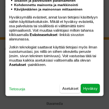
Sisällön ja palveluiden parantaminen
Kohdennettu mainonta ja markkinointi
Kävijämäärien ja mainonnan mittaaminen
Hyväksymällä evästeet, annat luvan tietojesi käsittelyyn
näihin käyttötarkoituksiin. Mikäli et hyväksy evästeitä,
osa palveluista tai sisällöistä ei välttämättä toimi
optimaalisesti. Voit muuttaa valintojasi milloin tahansa
klikkaamalla
Evästeasetukset
-linkkiä sivuston
alareunassa.
ASIAKASPALVELU
Jotkin teknologiat saattavat käyttää tietojasi myös ilman
suostumustasi, jos niillä on siihen oikeutettu peruste
Usein kysytyt kysymykset
(esim. sivun tekninen toimivuus). Voit vastustaa tätä tai
muuttaa kaikkia asetuksiasi valitsemalla alla olevan
Palautusoikeus
Asetukset
-painikkeen.
Ota yhteyttä
KAUPAN EHDOT
Verkkokaupan ehdot
Asetukset
Hyväksy
Tietosuoja
Otavamedian yleiset ehdot
Otavamedia