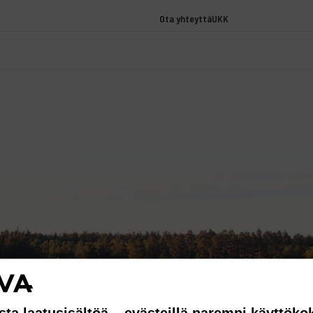
Ota yhteyttä
UKK
sta laatusisältöä – evästeillä parempi käyttök