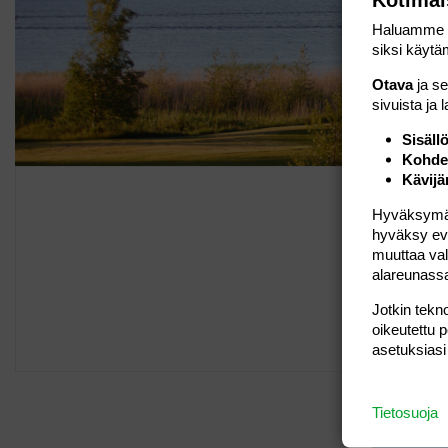
Haluamme ta
siksi käytäm
Otava
ja s
sivuista ja 
Sisäll
Kohden
Kävijä
Hyväksymällä
hyväksy eväs
muuttaa val
alareunass
Jotkin tekno
Go
oikeutettu 
asetuksiasi
Tietosuoja
Tällä 