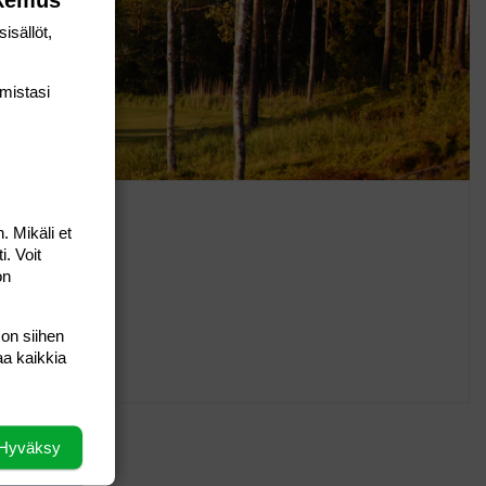
isällöt,
mis­tasi
. Mikäli et
i. Voit
i
on
 on siihen
0
aa kaikkia
Hyväksy
ssamme.