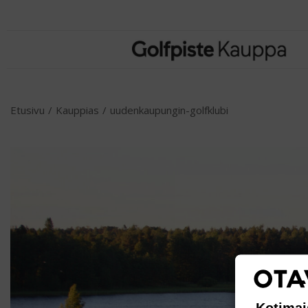
Etusivu
/
Kauppias
/
uudenkaupungin-golfklubi
Kotimai