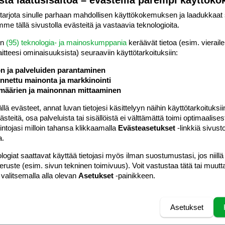
rjota sinulle parhaan mahdollisen käyttökokemuksen ja laadukkaat s
me tällä sivustolla evästeitä ja vastaavia teknologioita.
en
(95) teknologia- ja mainoskumppania
keräävät tietoa (esim. vieraile
laitteesi ominaisuuk­sista) seuraaviin käyttötarkoituksiin:
ön ja palveluiden parantaminen
nettu mainonta ja markkinointi
määrien ja mainonnan mittaaminen
 evästeet, annat luvan tietojesi käsittelyyn näihin käyttötarkoituksiin
teitä, osa palveluista tai sisällöistä ei välttämättä toimi optimaalisest
Uudenkaupungin Golfklub
intojasi milloin tahansa klikkaamalla
Evästeasetukset
-linkkiä sivust
a.
logiat saattavat käyttää tietojasi myös ilman suostumustasi, jos niillä
lfintie 2,
Uusikaupunki,
Varsinais-Suomi,
Suomi
+35802841306
peruste (esim. sivun tekninen toimivuus). Voit vastustaa tätä tai muutt
 valitsemalla alla olevan
Asetukset
-painikkeen.
Asetukset
kauppiaalla ei ole tällä hetkellä tuotteita myynnissä verkkokaupa