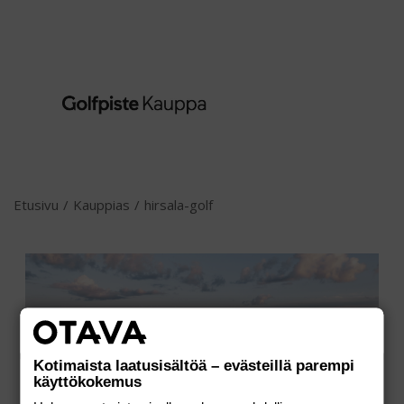
Etusivu
/
Kauppias
/
hirsala-golf
Kotimaista laatusisältöä – evästeillä parempi
käyttökokemus