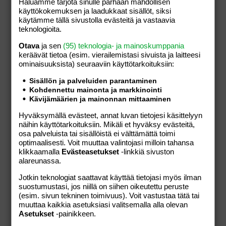
Haluamme tarjota sinulle parhaan mahdollisen
käyttökokemuksen ja laadukkaat sisällöt, siksi
käytämme tällä sivustolla evästeitä ja vastaavia
teknologioita.
Otava
ja sen
(95) teknologia- ja mainoskumppania
keräävät tietoa (esim. vierailemis­tasi sivuista ja laitteesi
ominaisuuk­sista) seuraaviin käyttötarkoituksiin:
Hirsala Golf
Sisällön ja palveluiden parantaminen
Hirsalantie 215,
Jorvas,
Uusimaa,
Suomi
Kohdennettu mainonta ja markkinointi
Kävijämäärien ja mainonnan mittaaminen
+3581002010
Hyväksymällä evästeet, annat luvan tietojesi käsittelyyn
näihin käyttötarkoituksiin. Mikäli et hyväksy evästeitä,
osa palveluista tai sisällöistä ei välttämättä toimi
optimaalisesti. Voit muuttaa valintojasi milloin tahansa
klikkaamalla
Evästeasetukset
-linkkiä sivuston
Tällä kauppiaalla ei ole tällä hetkellä tuotteita
alareunassa.
myynnissä verkkokaupassamme.
Jotkin teknologiat saattavat käyttää tietojasi myös ilman
suostumustasi, jos niillä on siihen oikeutettu peruste
(esim. sivun tekninen toimivuus). Voit vastustaa tätä tai
muuttaa kaikkia asetuksiasi valitsemalla alla olevan
Asetukset
-painikkeen.