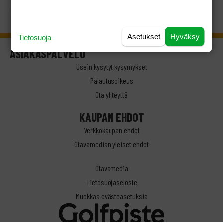
Asetukset
Hyväksy
Tietosuoja
ASIAKASPALVELU
Usein kysytyt kysymykset
Palautusoikeus
Ota yhteyttä
KAUPAN EHDOT
Verkkokaupan ehdot
Otavamedian yleiset ehdot
Otavamedia
Tietosuojaseloste
Muokkaa evästeasetuksia