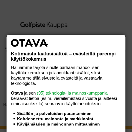
Etusivu
/
Seurat
Kotimaista laatusisältöä – evästeillä parempi
käyttökokemus
Haluamme tarjota sinulle parhaan mahdollisen
käyttökokemuksen ja laadukkaat sisällöt, siksi
SEURAT
käytämme tällä sivustolla evästeitä ja vastaavia
teknologioita.
Otava
ja sen
(95) teknologia- ja mainoskumppania
keräävät tietoa (esim. vierailemis­tasi sivuista ja laitteesi
ominaisuuk­sista) seuraaviin käyttötarkoituksiin:
Hakusi ei tuottanut tuloksia.
Sisällön ja palveluiden parantaminen
Kohdennettu mainonta ja markkinointi
Kävijämäärien ja mainonnan mittaaminen