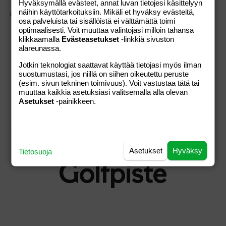
Hyväksymällä evästeet, annat luvan tietojesi käsittelyyn
ASIAKASPALVELU
näihin käyttötarkoituksiin. Mikäli et hyväksy evästeitä,
osa palveluista tai sisällöistä ei välttämättä toimi
Usein kysytyt kysymykset
optimaalisesti. Voit muuttaa valintojasi milloin tahansa
Palautusoikeus
klikkaamalla
Evästeasetukset
-linkkiä sivuston
alareunassa.
Ota yhteyttä
Jotkin teknologiat saattavat käyttää tietojasi myös ilman
KAUPAN EHDOT
suostumustasi, jos niillä on siihen oikeutettu peruste
(esim. sivun tekninen toimivuus). Voit vastustaa tätä tai
Verkkokaupan ehdot
muuttaa kaikkia asetuksiasi valitsemalla alla olevan
Asetukset
-painikkeen.
Otavamedian yleiset ehdot
Otavamedia
Tietosuojaseloste
Asetukset
Hyväksy
Tietosuoja
Muokkaa evästeasetuksia