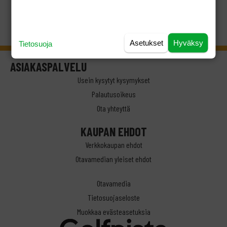
Asetukset
Hyväksy
Tietosuoja
ASIAKASPALVELU
Usein kysytyt kysymykset
Palautusoikeus
Ota yhteyttä
KAUPAN EHDOT
Verkkokaupan ehdot
Otavamedian yleiset ehdot
Otavamedia
Tietosuojaseloste
Muokkaa evästeasetuksia