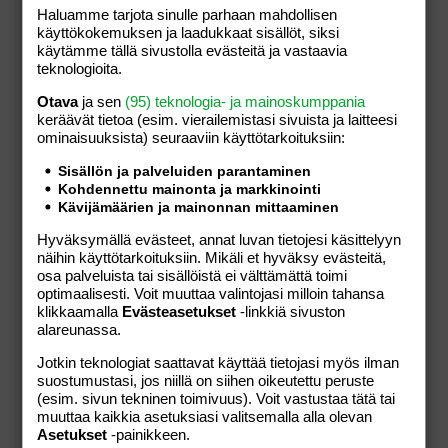
Haluamme tarjota sinulle parhaan mahdollisen
käyttökokemuksen ja laadukkaat sisällöt, siksi
käytämme tällä sivustolla evästeitä ja vastaavia
teknologioita.
Otava
ja sen
(95) teknologia- ja mainoskumppania
keräävät tietoa (esim. vierailemis­tasi sivuista ja laitteesi
Jakobstads Golf Pietarsaari
ominaisuuk­sista) seuraaviin käyttötarkoituksiin:
Sisällön ja palveluiden parantaminen
Vanha Pirilöntie 311,
Pietarsaari,
Pohjanmaa,
Kohdennettu mainonta ja markkinointi
Suomi
Kävijämäärien ja mainonnan mittaaminen
+358442483724
Hyväksymällä evästeet, annat luvan tietojesi käsittelyyn
näihin käyttötarkoituksiin. Mikäli et hyväksy evästeitä,
osa palveluista tai sisällöistä ei välttämättä toimi
optimaalisesti. Voit muuttaa valintojasi milloin tahansa
klikkaamalla
Evästeasetukset
-linkkiä sivuston
alareunassa.
Tällä kauppiaalla ei ole tällä hetkellä tuotteita
Jotkin teknologiat saattavat käyttää tietojasi myös ilman
myynnissä verkkokaupassamme.
suostumustasi, jos niillä on siihen oikeutettu peruste
(esim. sivun tekninen toimivuus). Voit vastustaa tätä tai
muuttaa kaikkia asetuksiasi valitsemalla alla olevan
Asetukset
-painikkeen.