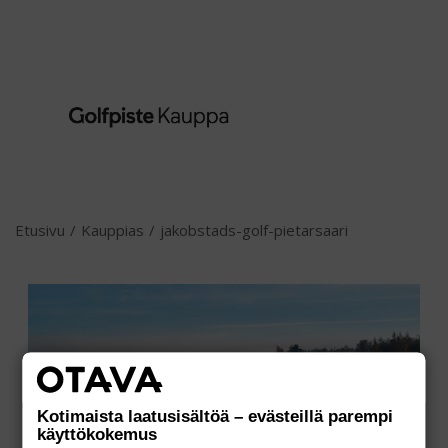
Etusivu
/
Kauppias
/
jakobstads-golf-pietarsaari
Kotimaista laatusisältöä – evästeillä parempi
käyttökokemus