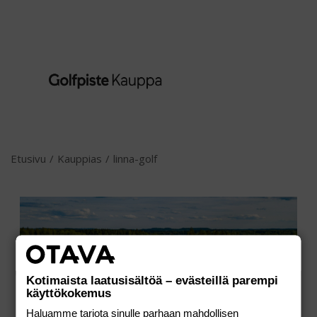
Etusivu
/
Kauppias
/
linna-golf
Kotimaista laatusisältöä – evästeillä parempi
käyttökokemus
Haluamme tarjota sinulle parhaan mahdollisen