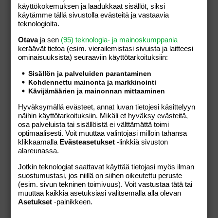
käyttökokemuksen ja laadukkaat sisällöt, siksi
käytämme tällä sivustolla evästeitä ja vastaavia
teknologioita.
Otava
ja sen
(95) teknologia- ja mainoskumppania
Vanajanlinna Golf
keräävät tietoa (esim. vierailemis­tasi sivuista ja laitteesi
ominaisuuk­sista) seuraaviin käyttötarkoituksiin:
Vanajanlinnantie 485,
Harviala,
Kanta-Häme,
Suomi
Sisällön ja palveluiden parantaminen
Kohdennettu mainonta ja markkinointi
+358600550123
Kävijämäärien ja mainonnan mittaaminen
Hyväksymällä evästeet, annat luvan tietojesi käsittelyyn
näihin käyttötarkoituksiin. Mikäli et hyväksy evästeitä,
osa palveluista tai sisällöistä ei välttämättä toimi
optimaalisesti. Voit muuttaa valintojasi milloin tahansa
klikkaamalla
Evästeasetukset
-linkkiä sivuston
Tällä kauppiaalla ei ole tällä hetkellä tuotteita
alareunassa.
myynnissä verkkokaupassamme.
Jotkin teknologiat saattavat käyttää tietojasi myös ilman
suostumustasi, jos niillä on siihen oikeutettu peruste
(esim. sivun tekninen toimivuus). Voit vastustaa tätä tai
muuttaa kaikkia asetuksiasi valitsemalla alla olevan
Asetukset
-painikkeen.