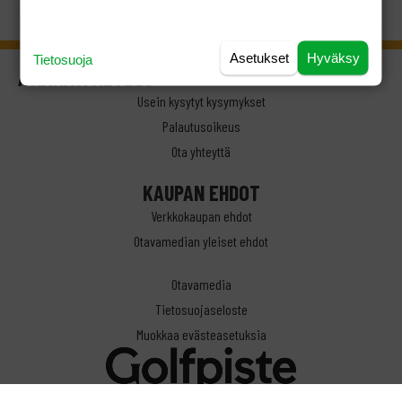
Asetukset
Hyväksy
Tietosuoja
ASIAKASPALVELU
Usein kysytyt kysymykset
Palautusoikeus
Ota yhteyttä
KAUPAN EHDOT
Verkkokaupan ehdot
Otavamedian yleiset ehdot
Otavamedia
Tietosuojaseloste
Muokkaa evästeasetuksia