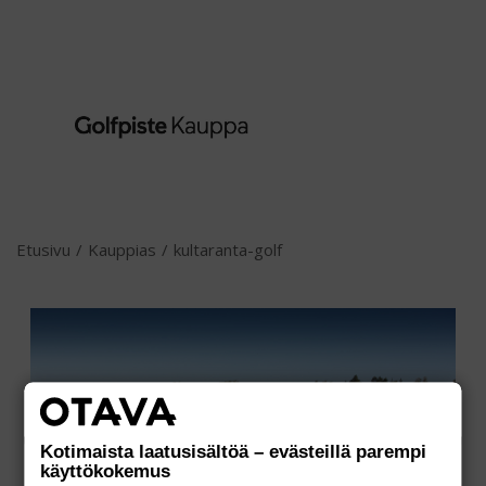
Etusivu
/
Kauppias
/
kultaranta-golf
Kotimaista laatusisältöä – evästeillä parempi
käyttökokemus