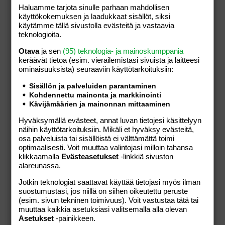
Haluamme tarjota sinulle parhaan mahdollisen
käyttökokemuksen ja laadukkaat sisällöt, siksi
käytämme tällä sivustolla evästeitä ja vastaavia
teknologioita.
Otava
ja sen
(95) teknologia- ja mainoskumppania
keräävät tietoa (esim. vierailemis­tasi sivuista ja laitteesi
Kultaranta Golf
ominaisuuk­sista) seuraaviin käyttötarkoituksiin:
Sisällön ja palveluiden parantaminen
Särkänsalmentie 178,
Naantali,
Varsinais-Suomi,
Kohdennettu mainonta ja markkinointi
Suomi
Kävijämäärien ja mainonnan mittaaminen
+358753266000
Hyväksymällä evästeet, annat luvan tietojesi käsittelyyn
näihin käyttötarkoituksiin. Mikäli et hyväksy evästeitä,
osa palveluista tai sisällöistä ei välttämättä toimi
optimaalisesti. Voit muuttaa valintojasi milloin tahansa
klikkaamalla
Evästeasetukset
-linkkiä sivuston
alareunassa.
Tällä kauppiaalla ei ole tällä hetkellä tuotteita
Jotkin teknologiat saattavat käyttää tietojasi myös ilman
myynnissä verkkokaupassamme.
suostumustasi, jos niillä on siihen oikeutettu peruste
(esim. sivun tekninen toimivuus). Voit vastustaa tätä tai
muuttaa kaikkia asetuksiasi valitsemalla alla olevan
Asetukset
-painikkeen.