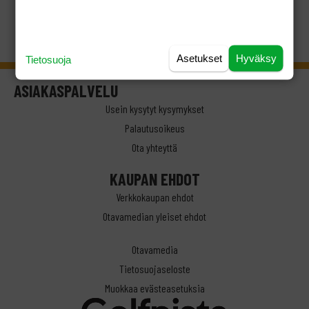
Asetukset
Hyväksy
Tietosuoja
ASIAKASPALVELU
Usein kysytyt kysymykset
Palautusoikeus
Ota yhteyttä
KAUPAN EHDOT
Verkkokaupan ehdot
Otavamedian yleiset ehdot
Otavamedia
Tietosuojaseloste
Muokkaa evästeasetuksia