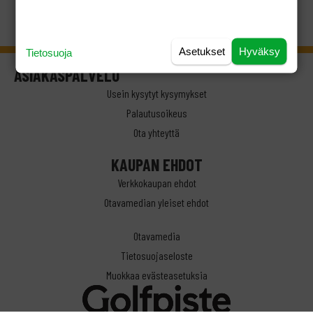
Asetukset
Hyväksy
Tietosuoja
ASIAKASPALVELU
Usein kysytyt kysymykset
Palautusoikeus
Ota yhteyttä
KAUPAN EHDOT
Verkkokaupan ehdot
Otavamedian yleiset ehdot
Otavamedia
Tietosuojaseloste
Muokkaa evästeasetuksia