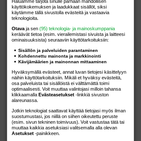
Haluamme tarjota sinulle parhaan mahdollisen
käyttökokemuksen ja laadukkaat sisällöt, siksi
käytämme tällä sivustolla evästeitä ja vastaavia
teknologioita.
Otava
ja sen
(95) teknologia- ja mainoskumppania
keräävät tietoa (esim. vierailemis­tasi sivuista ja laitteesi
ominaisuuk­sista) seuraaviin käyttötarkoituksiin:
Aurinko Golf
Sisällön ja palveluiden parantaminen
Vengantie 58,
Naantali,
Varsinais-Suomi,
Suomi
Kohdennettu mainonta ja markkinointi
Kävijämäärien ja mainonnan mittaaminen
+35830045900
Hyväksymällä evästeet, annat luvan tietojesi käsittelyyn
näihin käyttötarkoituksiin. Mikäli et hyväksy evästeitä,
osa palveluista tai sisällöistä ei välttämättä toimi
optimaalisesti. Voit muuttaa valintojasi milloin tahansa
klikkaamalla
Evästeasetukset
-linkkiä sivuston
Tällä kauppiaalla ei ole tällä hetkellä tuotteita
alareunassa.
myynnissä verkkokaupassamme.
Jotkin teknologiat saattavat käyttää tietojasi myös ilman
suostumustasi, jos niillä on siihen oikeutettu peruste
(esim. sivun tekninen toimivuus). Voit vastustaa tätä tai
muuttaa kaikkia asetuksiasi valitsemalla alla olevan
Asetukset
-painikkeen.