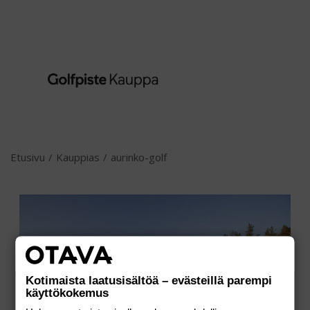
Etusivu
/
Kauppias
/
aurinko-golf
Kotimaista laatusisältöä – evästeillä parempi
käyttökokemus