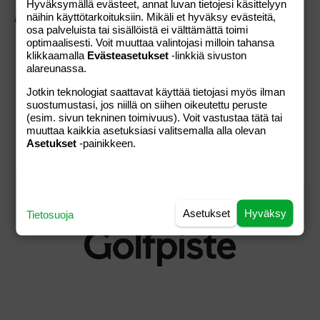
Hyväksymällä evästeet, annat luvan tietojesi käsittelyyn
ASIAKASPALVELU
näihin käyttötarkoituksiin. Mikäli et hyväksy evästeitä,
osa palveluista tai sisällöistä ei välttämättä toimi
Usein kysytyt kysymykset
optimaalisesti. Voit muuttaa valintojasi milloin tahansa
Palautusoikeus
klikkaamalla
Evästeasetukset
-linkkiä sivuston
alareunassa.
Ota yhteyttä
Jotkin teknologiat saattavat käyttää tietojasi myös ilman
KAUPAN EHDOT
suostumustasi, jos niillä on siihen oikeutettu peruste
(esim. sivun tekninen toimivuus). Voit vastustaa tätä tai
Verkkokaupan ehdot
muuttaa kaikkia asetuksiasi valitsemalla alla olevan
Asetukset
-painikkeen.
Otavamedian yleiset ehdot
Otavamedia
Tietosuojaseloste
Asetukset
Hyväksy
Tietosuoja
Muokkaa evästeasetuksia