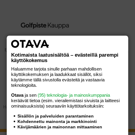
Etusivu
/
Yrityksille
Kotimaista laatusisältöä – evästeillä parempi
käyttökokemus
Haluamme tarjota sinulle parhaan mahdollisen
käyttökokemuksen ja laadukkaat sisällöt, siksi
YRITYKSILLE
käytämme tällä sivustolla evästeitä ja vastaavia
teknologioita.
Otava
ja sen
(95) teknologia- ja mainoskumppania
keräävät tietoa (esim. vierailemis­tasi sivuista ja laitteesi
ominaisuuk­sista) seuraaviin käyttötarkoituksiin:
Hakusi ei tuottanut tuloksia.
Sisällön ja palveluiden parantaminen
Kohdennettu mainonta ja markkinointi
Kävijämäärien ja mainonnan mittaaminen