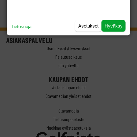
Asetukset
Hyväksy
Tietosuoja
ASIAKASPALVELU
Usein kysytyt kysymykset
Palautusoikeus
Ota yhteyttä
KAUPAN EHDOT
Verkkokaupan ehdot
Otavamedian yleiset ehdot
Otavamedia
Tietosuojaseloste
Muokkaa evästeasetuksia