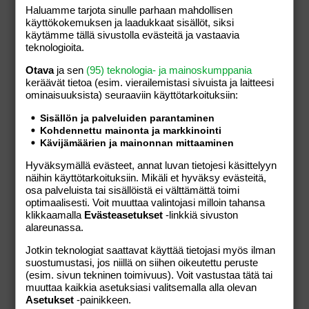
Haluamme tarjota sinulle parhaan mahdollisen
käyttökokemuksen ja laadukkaat sisällöt, siksi
käytämme tällä sivustolla evästeitä ja vastaavia
teknologioita.
Otava
ja sen
(95) teknologia- ja mainoskumppania
keräävät tietoa (esim. vierailemis­tasi sivuista ja laitteesi
Peuramaa Golf
ominaisuuk­sista) seuraaviin käyttötarkoituksiin:
Sisällön ja palveluiden parantaminen
Peuramaantie 152,
Kirkkonummi,
Uusimaa,
Kohdennettu mainonta ja markkinointi
Suomi
Kävijämäärien ja mainonnan mittaaminen
+35820022122
Hyväksymällä evästeet, annat luvan tietojesi käsittelyyn
näihin käyttötarkoituksiin. Mikäli et hyväksy evästeitä,
osa palveluista tai sisällöistä ei välttämättä toimi
optimaalisesti. Voit muuttaa valintojasi milloin tahansa
klikkaamalla
Evästeasetukset
-linkkiä sivuston
alareunassa.
Tällä kauppiaalla ei ole tällä hetkellä tuotteita
Jotkin teknologiat saattavat käyttää tietojasi myös ilman
myynnissä verkkokaupassamme.
suostumustasi, jos niillä on siihen oikeutettu peruste
(esim. sivun tekninen toimivuus). Voit vastustaa tätä tai
muuttaa kaikkia asetuksiasi valitsemalla alla olevan
Asetukset
-painikkeen.