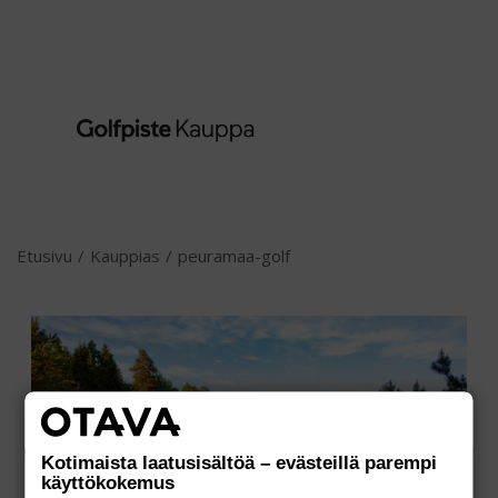
Etusivu
/
Kauppias
/
peuramaa-golf
Kotimaista laatusisältöä – evästeillä parempi
käyttökokemus