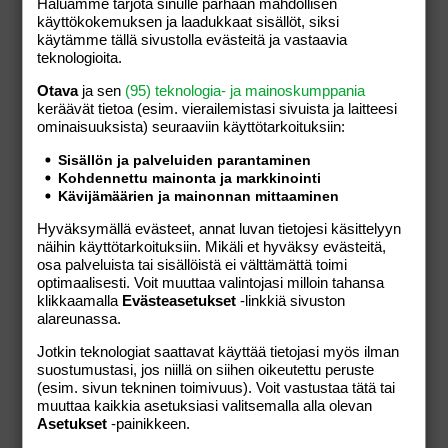
Haluamme tarjota sinulle parhaan mahdollisen
käyttökokemuksen ja laadukkaat sisällöt, siksi
käytämme tällä sivustolla evästeitä ja vastaavia
teknologioita.
Otava
ja sen
(95) teknologia- ja mainoskumppania
keräävät tietoa (esim. vierailemis­tasi sivuista ja laitteesi
ominaisuuk­sista) seuraaviin käyttötarkoituksiin:
Espoo Ringside Golf
Sisällön ja palveluiden parantaminen
Nurmikartanontie 5,
Espoo,
Uusimaa,
Suomi
Kohdennettu mainonta ja markkinointi
Kävijämäärien ja mainonnan mittaaminen
+358105013100
Hyväksymällä evästeet, annat luvan tietojesi käsittelyyn
näihin käyttötarkoituksiin. Mikäli et hyväksy evästeitä,
osa palveluista tai sisällöistä ei välttämättä toimi
optimaalisesti. Voit muuttaa valintojasi milloin tahansa
klikkaamalla
Evästeasetukset
-linkkiä sivuston
Tällä kauppiaalla ei ole tällä hetkellä tuotteita
alareunassa.
myynnissä verkkokaupassamme.
Jotkin teknologiat saattavat käyttää tietojasi myös ilman
suostumustasi, jos niillä on siihen oikeutettu peruste
(esim. sivun tekninen toimivuus). Voit vastustaa tätä tai
muuttaa kaikkia asetuksiasi valitsemalla alla olevan
Asetukset
-painikkeen.