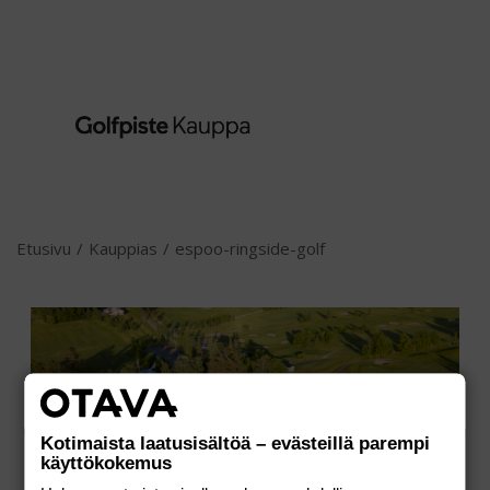
Etusivu
/
Kauppias
/
espoo-ringside-golf
Kotimaista laatusisältöä – evästeillä parempi
käyttökokemus