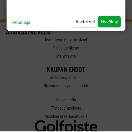
Asetukset
Hyväksy
Tietosuoja
ASIAKASPALVELU
Usein kysytyt kysymykset
Palautusoikeus
Ota yhteyttä
KAUPAN EHDOT
Verkkokaupan ehdot
Otavamedian yleiset ehdot
Otavamedia
Tietosuojaseloste
Muokkaa evästeasetuksia