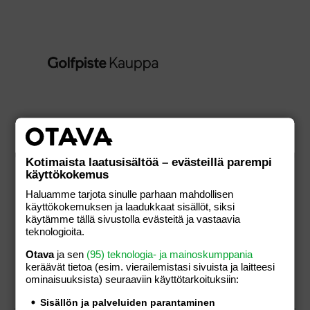
Golfauto (35€
Kotimaista laatusisältöä – evästeillä parempi
ALE
Iitti Golf)
käyttökokemus
35,00
€
43,00
€
Haluamme tarjota sinulle parhaan mahdollisen
käyttökokemuksen ja laadukkaat sisällöt, siksi
käytämme tällä sivustolla evästeitä ja vastaavia
teknologioita.
LISÄÄ
Otava
ja sen
(95) teknologia- ja mainoskumppania
keräävät tietoa (esim. vierailemis­tasi sivuista ja laitteesi
OSTOSKORIIN
ominaisuuk­sista) seuraaviin käyttötarkoituksiin:
Sisällön ja palveluiden parantaminen