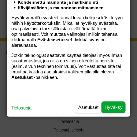
Kohdennettu mainonta ja markkinointi
Kävijämäärien ja mainonnan mittaaminen
Hyväksymällä evästeet, annat luvan tietojesi käsittelyyn
näihin käyttötarkoituksiin. Mikäli et hyväksy evästeitä,
osa palveluista tai sisällöistä ei välttämättä toimi
optimaalisesti. Voit muuttaa valintojasi milloin tahansa
klikkaamalla
Evästeasetukset
-linkkiä sivuston
alareunassa.
ASIAKASPALVELU
Jotkin teknologiat saattavat käyttää tietojasi myös ilman
Usein kysytyt kysymykset
suostumustasi, jos niillä on siihen oikeutettu peruste
(esim. sivun tekninen toimivuus). Voit vastustaa tätä tai
Palautusoikeus
muuttaa kaikkia asetuksiasi valitsemalla alla olevan
Ota yhteyttä
Asetukset
-painikkeen.
KAUPAN EHDOT
Verkkokaupan ehdot
Otavamedian yleiset ehdot
Asetukset
Hyväksy
Tietosuoja
Otavamedia
Tietosuojaseloste