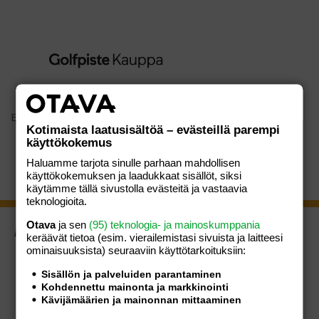
Etusivu
/
Shop
Kotimaista laatusisältöä – evästeillä parempi
käyttökokemus
Haluamme tarjota sinulle parhaan mahdollisen
käyttökokemuksen ja laadukkaat sisällöt, siksi
käytämme tällä sivustolla evästeitä ja vastaavia
teknologioita.
Otava
ja sen
(95) teknologia- ja mainoskumppania
ASIAKASPALVELU
keräävät tietoa (esim. vierailemis­tasi sivuista ja laitteesi
Usein kysytyt kysymykset
ominaisuuk­sista) seuraaviin käyttötarkoituksiin:
Palautusoikeus
Sisällön ja palveluiden parantaminen
Kohdennettu mainonta ja markkinointi
Ota yhteyttä
Kävijämäärien ja mainonnan mittaaminen