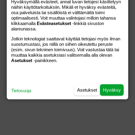
KAUPAN EHDOT
Hyväksymällä evästeet, annat luvan tietojesi käsittelyyn
näihin käyttötarkoituksiin. Mikäli et hyväksy evästeitä,
Verkkokaupan ehdot
osa palveluista tai sisällöistä ei välttämättä toimi
Otavamedian yleiset ehdot
optimaalisesti. Voit muuttaa valintojasi milloin tahansa
klikkaamalla
Evästeasetukset
-linkkiä sivuston
alareunassa.
Otavamedia
Jotkin teknologiat saattavat käyttää tietojasi myös ilman
Tietosuojaseloste
suostumustasi, jos niillä on siihen oikeutettu peruste
Muokkaa evästeasetuksia
(esim. sivun tekninen toimivuus). Voit vastustaa tätä tai
muuttaa kaikkia asetuksiasi valitsemalla alla olevan
Asetukset
-painikkeen.
Asetukset
Hyväksy
Tietosuoja