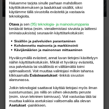
Haluamme tarjota sinulle parhaan mahdollisen
käyttökokemuksen ja laadukkaat sisällöt, siksi
käytämme tällä sivustolla evästeitä ja vastaavia
teknologioita.
Otava
ja sen
(95) teknologia- ja mainoskumppania
keräävät tietoa (esim. vierailemis­tasi sivuista ja laitteesi
ominaisuuk­sista) seuraaviin käyttötarkoituksiin:
Sisällön ja palveluiden parantaminen
Kohdennettu mainonta ja markkinointi
Kävijämäärien ja mainonnan mittaaminen
Hyväksymällä evästeet, annat luvan tietojesi käsittelyyn
näihin käyttötarkoituksiin. Mikäli et hyväksy evästeitä,
osa palveluista tai sisällöistä ei välttämättä toimi
FREE DELIVERY
optimaalisesti. Voit muuttaa valintojasi milloin tahansa
klikkaamalla
Evästeasetukset
-linkkiä sivuston
APAR offers free shipping on auto parts orders over $99
alareunassa.
Jotkin teknologiat saattavat käyttää tietojasi myös ilman
suostumustasi, jos niillä on siihen oikeutettu peruste
(esim. sivun tekninen toimivuus). Voit vastustaa tätä tai
muuttaa kaikkia asetuksiasi valitsemalla alla olevan
100% GENUINE
Asetukset
-painikkeen.