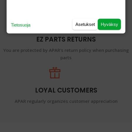
APAR is committed to 100% genuine goods
Asetukset
Hyväksy
Tietosuoja
EZ PARTS RETURNS
You are protected by APAR's return policy when purchasing
parts
LOYAL CUSTOMERS
APAR regularly organizes customer appreciation