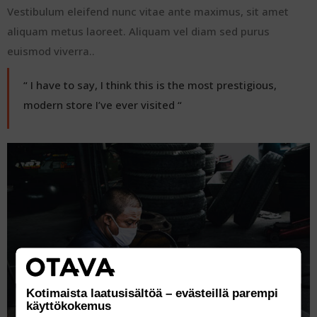
Vestibulum eleifend nunc vitae ante maximus, sit amet
aliquam metus laoreet. Aliquam vel diam sed purus
euismod viverra..
“ I have to say, I think this is the most prestigious,
modern store I’ve ever visited “
Kotimaista laatusisältöä – evästeillä parempi
käyttökokemus