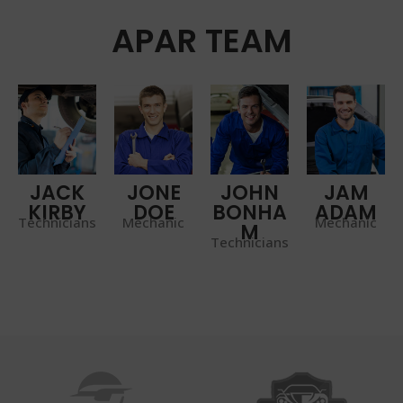
APAR TEAM
JACK
JONE
JOHN
JAM
KIRBY
DOE
BONHA
ADAM
Technicians
Mechanic
Mechanic
M
Technicians