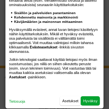
keräävät tietoa (esim. vierailemis­tasi sivuista ja laitteesi
ominaisuuk­sista) seuraaviin käyttötarkoituksiin:
Sisällön ja palveluiden parantaminen
LISÄÄ
Kohdennettu mainonta ja markkinointi
OSTOSKORIIN
Kävijämäärien ja mainonnan mittaaminen
Hyväksymällä evästeet, annat luvan tietojesi käsittelyyn
näihin käyttötarkoituksiin. Mikäli et hyväksy evästeitä,
osa palveluista tai sisällöistä ei välttämättä toimi
optimaalisesti. Voit muuttaa valintojasi milloin tahansa
klikkaamalla
Evästeasetukset
-linkkiä sivuston
alareunassa.
Jotkin teknologiat saattavat käyttää tietojasi myös ilman
suostumustasi, jos niillä on siihen oikeutettu peruste
(esim. sivun tekninen toimivuus). Voit vastustaa tätä tai
muuttaa kaikkia asetuksiasi valitsemalla alla olevan
ASIAKASPALVELU
Asetukset
-painikkeen.
Usein kysytyt kysymykset
Palautusoikeus
Ota yhteyttä
Asetukset
Hyväksy
Tietosuoja
KAUPAN EHDOT