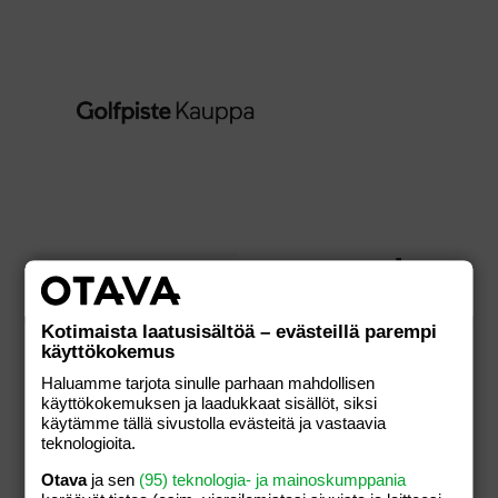
green card -
ALE
alkeiskurssi +
rajaton
Kotimaista laatusisältöä – evästeillä parempi
pelioikeus
käyttökokemus
(404€ Hiisi
Haluamme tarjota sinulle parhaan mahdollisen
Golf)
käyttökokemuksen ja laadukkaat sisällöt, siksi
käytämme tällä sivustolla evästeitä ja vastaavia
659,00
€
teknologioita.
404,00
€
Otava
ja sen
(95) teknologia- ja mainoskumppania