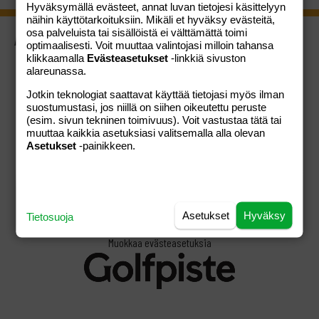
Hyväksymällä evästeet, annat luvan tietojesi käsittelyyn
näihin käyttötarkoituksiin. Mikäli et hyväksy evästeitä,
osa palveluista tai sisällöistä ei välttämättä toimi
ASIAKASPALVELU
optimaalisesti. Voit muuttaa valintojasi milloin tahansa
Usein kysytyt kysymykset
klikkaamalla
Evästeasetukset
-linkkiä sivuston
alareunassa.
Palautusoikeus
Jotkin teknologiat saattavat käyttää tietojasi myös ilman
Ota yhteyttä
suostumustasi, jos niillä on siihen oikeutettu peruste
(esim. sivun tekninen toimivuus). Voit vastustaa tätä tai
KAUPAN EHDOT
muuttaa kaikkia asetuksiasi valitsemalla alla olevan
Asetukset
-painikkeen.
Verkkokaupan ehdot
Otavamedian yleiset ehdot
Otavamedia
Asetukset
Hyväksy
Tietosuoja
Tietosuojaseloste
Muokkaa evästeasetuksia