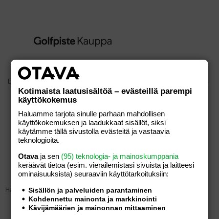
Etusivu
/
Seurat
/
Jakobstads Golf Pietarsaari
Kotimaista laatusisältöä – evästeillä parempi
käyttökokemus
Haluamme tarjota sinulle parhaan mahdollisen
käyttökokemuksen ja laadukkaat sisällöt, siksi
JAKOBSTADS GOLF
käytämme tällä sivustolla evästeitä ja vastaavia
teknologioita.
PIETARSAARI
Otava
ja sen
(95) teknologia- ja mainoskumppania
keräävät tietoa (esim. vierailemis­tasi sivuista ja laitteesi
ominaisuuk­sista) seuraaviin käyttötarkoituksiin:
Hakusi ei tuottanut tuloksia.
Sisällön ja palveluiden parantaminen
Kohdennettu mainonta ja markkinointi
Kävijämäärien ja mainonnan mittaaminen