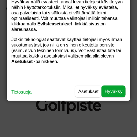
Hyväksymällä evästeet, annat luvan tietojesi käsittelyyn
ASIAKASPALVELU
näihin käyttötarkoituksiin. Mikäli et hyväksy evästeitä,
osa palveluista tai sisällöistä ei välttämättä toimi
Usein kysytyt kysymykset
optimaalisesti. Voit muuttaa valintojasi milloin tahansa
Palautusoikeus
klikkaamalla
Evästeasetukset
-linkkiä sivuston
alareunassa.
Ota yhteyttä
Jotkin teknologiat saattavat käyttää tietojasi myös ilman
KAUPAN EHDOT
suostumustasi, jos niillä on siihen oikeutettu peruste
(esim. sivun tekninen toimivuus). Voit vastustaa tätä tai
Verkkokaupan ehdot
muuttaa kaikkia asetuksiasi valitsemalla alla olevan
Asetukset
-painikkeen.
Otavamedian yleiset ehdot
Otavamedia
Tietosuojaseloste
Asetukset
Hyväksy
Tietosuoja
Muokkaa evästeasetuksia