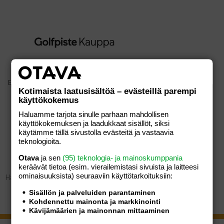
Etusivu
/
Seurat
/
Hirsala golf
Kotimaista laatusisältöä – evästeillä parempi
käyttökokemus
Haluamme tarjota sinulle parhaan mahdollisen
käyttökokemuksen ja laadukkaat sisällöt, siksi
HIRSALA GOLF
käytämme tällä sivustolla evästeitä ja vastaavia
teknologioita.
Otava
ja sen
(95) teknologia- ja mainoskumppania
keräävät tietoa (esim. vierailemis­tasi sivuista ja laitteesi
ominaisuuk­sista) seuraaviin käyttötarkoituksiin:
Hakusi ei tuottanut tuloksia.
Sisällön ja palveluiden parantaminen
Kohdennettu mainonta ja markkinointi
Kävijämäärien ja mainonnan mittaaminen