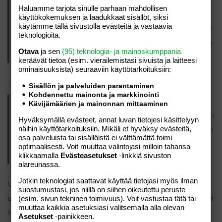
Tervehdys! Päivätyökseni teen pyörälähetin hommia ja
Haluamme tarjota sinulle parhaan mahdollisen
iltaisin toimin harrastelijateatterin parissa. Nämä ovat
käyttökokemuksen ja laadukkaat sisällöt, siksi
käytämme tällä sivustolla evästeitä ja vastaavia
minun ikiomat sivuni. Asun Paraisilla ja minulla on mahtava
teknologioita.
koira, jonka nimi on Jaakko. Pidän piña colada -drinkeistä ja
Otava
ja sen
(95) teknologia- ja mainoskumppania
sateen ropinasta peltikatolla.
keräävät tietoa (esim. vierailemis­tasi sivuista ja laitteesi
ominaisuuk­sista) seuraaviin käyttötarkoituksiin:
…tai jotain tällaista:
Sisällön ja palveluiden parantaminen
Kohdennettu mainonta ja markkinointi
Hilavitkuttimet Oy perustettiin vuonna 1971 ja se on siitä
Kävijämäärien ja mainonnan mittaaminen
lähtien tuottanut asiakkailleen laadukkaita hilavitkuttimia. Yli
Hyväksymällä evästeet, annat luvan tietojesi käsittelyyn
näihin käyttötarkoituksiin. Mikäli et hyväksy evästeitä,
200 henkilöä työllistävä Hilavitkuttimet Oy sijaitsee Salossa
osa palveluista tai sisällöistä ei välttämättä toimi
ja järjestää kaikenlaisia tempauksia paikallisen yhteisön
optimaalisesti. Voit muuttaa valintojasi milloin tahansa
klikkaamalla
Evästeasetukset
-linkkiä sivuston
iloksi.
alareunassa.
Jotkin teknologiat saattavat käyttää tietojasi myös ilman
Uutena WordPress-käyttäjänä, sinun kannattaa mennä
suostumustasi, jos niillä on siihen oikeutettu peruste
ohjauspaneeliisi
poistaaksesi tämän sivun ja luodaksesi uusia
(esim. sivun tekninen toimivuus). Voit vastustaa tätä tai
muuttaa kaikkia asetuksiasi valitsemalla alla olevan
sivuja sisällöllesi. Pidä hauskaa!
Asetukset
-painikkeen.