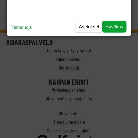
Asetukset
Hyväksy
Tietosuoja
ASIAKASPALVELU
Usein kysytyt kysymykset
Palautusoikeus
Ota yhteyttä
KAUPAN EHDOT
Verkkokaupan ehdot
Otavamedian yleiset ehdot
Otavamedia
Tietosuojaseloste
Muokkaa evästeasetuksia